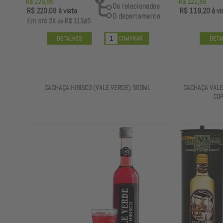
R$ 226,89
R$ 122,89
R$ 220,08
à vista
R$ 119,20
à vi
E
m até
2X
de
R$ 113,45
CACHAÇA HIBISCO (VALE VERDE) 500ML
CACHAÇA VALE
COP