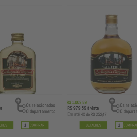
R$ 1.009,89
ta
R$ 979,59
à vista
E
m até
4X
de
R$ 252,47