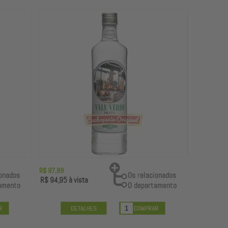
R$ 97,89
R$ 94,95
à vista