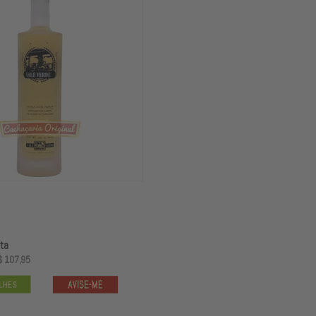
ta
$ 107,95