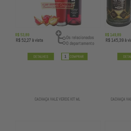
R$ 53,89
R$ 149,89
R$ 52,27
à vista
R$ 145,39
à vi
CACHAÇA VALE VERDE KIT ML
CACHAÇA VA