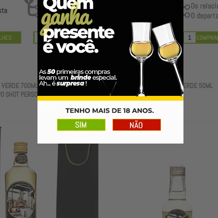
R$ 17,89
sta
R$ 17,35
à vista
 VERDE 700ML BOX EXCLUSIVO COM
CACHAÇA VALE VERDE 50ML
O SHOT PERSONALIZADO