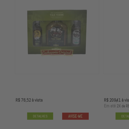
R$ 76,52
à vista
R$ 209,41
à vis
E
m até
2X
de
R