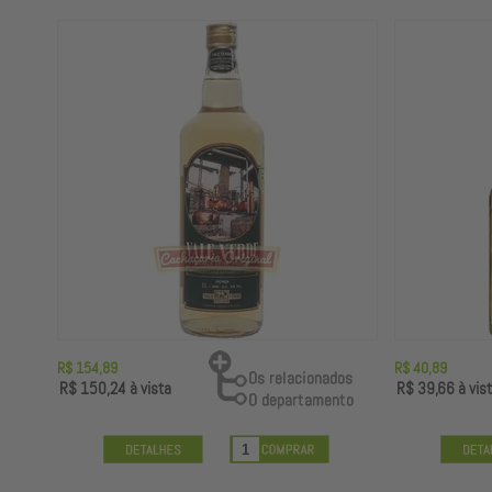
R$ 154,89
R$ 40,89
R$ 150,24
à vista
R$ 39,66
à vis