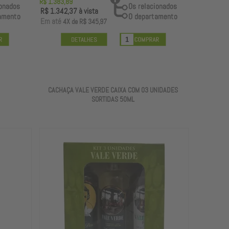
R$ 1.383,89
R$ 1.342,37
à vista
E
m até
4X
de
R$ 345,97
CACHAÇA VALE VERDE CAIXA COM 03 UNIDADES
SORTIDAS 50ML