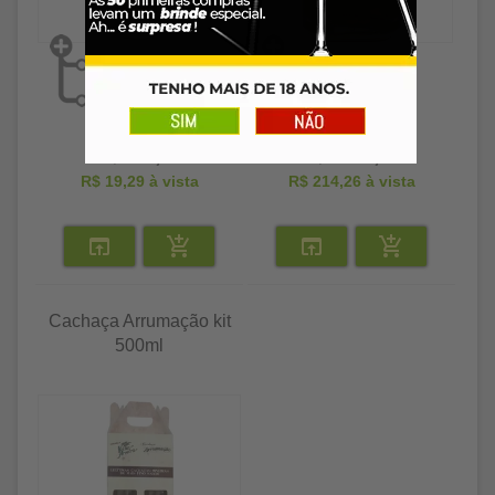
R$ 19,89
R$ 220,89
R$ 19,29
à vista
R$ 214,26
à vista
Cachaça Arrumação kit
500ml