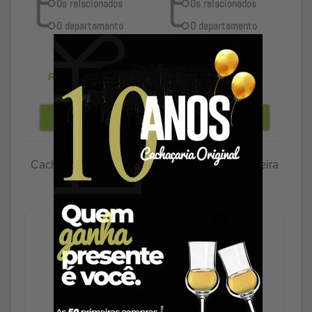
R$ 108,89
R$ 36,89
R$ 105,62
à vista
R$ 35,78
à vista
Cachaça Velha Aroeira
Cachaça Velha Aroeira
50ml
Gold 700ml