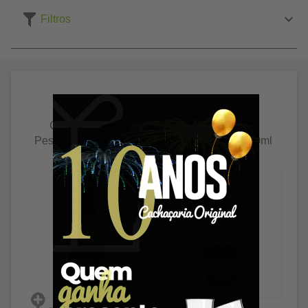
Filtros
Cachaça Velho
Cachaça Velho
Pescador ouro 750ml
Pescador prata 750ml