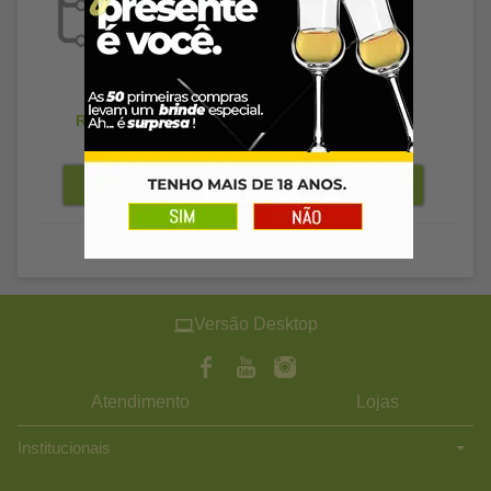
R$ 204,89
R$ 193,89
R$ 198,74
à vista
R$ 188,07
à vista
Versão Desktop
Atendimento
Lojas
Institucionais