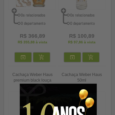
R$ 366,89
R$ 100,89
R$ 355,88
à vista
R$ 97,86
à vista
Cachaça Weber Haus
Cachaça Weber Haus
premium black louça
50ml
750ml