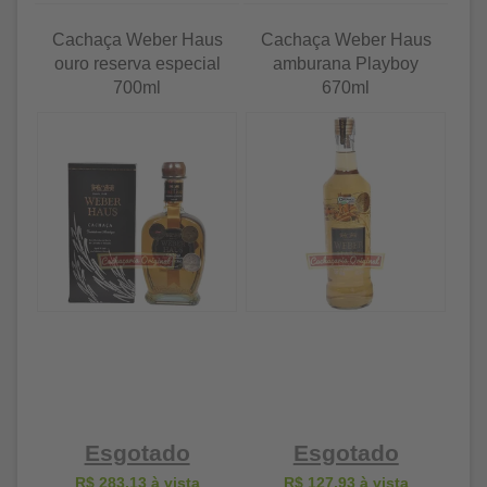
Cachaça Weber Haus
Cachaça Weber Haus
ouro reserva especial
amburana Playboy
700ml
670ml
Esgotado
Esgotado
R$ 283,13
à vista
R$ 127,93
à vista