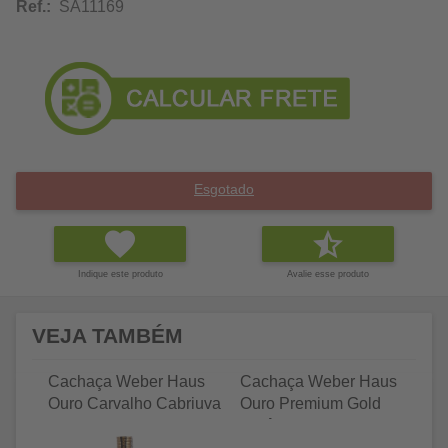
Ref.:
SA11169
Esgotado
Indique este produto
Avalie esse produto
VEJA TAMBÉM
Cachaça Weber Haus
Cachaça Weber Haus
C
Ouro Carvalho Cabriuva
Ouro Premium Gold
pr
670ml
Orgânica 750ml