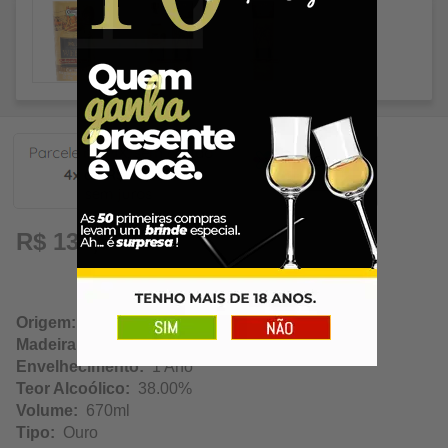
32,97
R$ 131,89
Origem:
Ivoti / Rio Grande do Sul
Madeira:
Amburana
Envelhecimento:
1 Ano
Teor Alcoólico:
38.00%
Volume:
670ml
Tipo:
Ouro