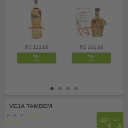
R$ 133,89
R$ 366,89
VEJA TAMBÉM
Adicionar ao
Versão De
carrinho