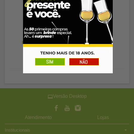
Esgotado
R$ 63,91
à vista
Versão Desktop
Atendimento
Lojas
Institucionais