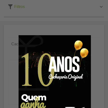
Filtros
Cachaça Zanoni prata
700ml