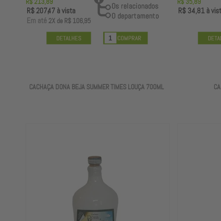
R$ 213,89
R$ 35,89
R$ 207,47
à vista
R$ 34,81
à vis
E
m até
2X
de
R$ 106,95
CACHAÇA DONA BEJA SUMMER TIMES LOUÇA 700ML
CA