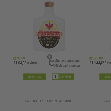
R$ 97,89
R$ 148,89
R$ 94,95
à vista
R$ 144,42
à vis
CACHAÇA SELETA CRUZEIRO 670ML
CACH