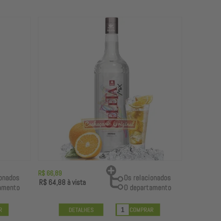
R$ 66,89
R$ 64,88
à vista