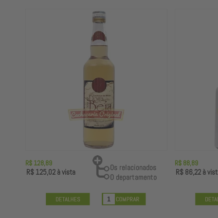
R$ 128,89
R$ 88,89
R$ 125,02
à vista
R$ 86,22
à vist