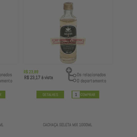
R$ 23,89
R$ 23,17
à vista
ML
CACHAÇA SELETA MIX 1000ML