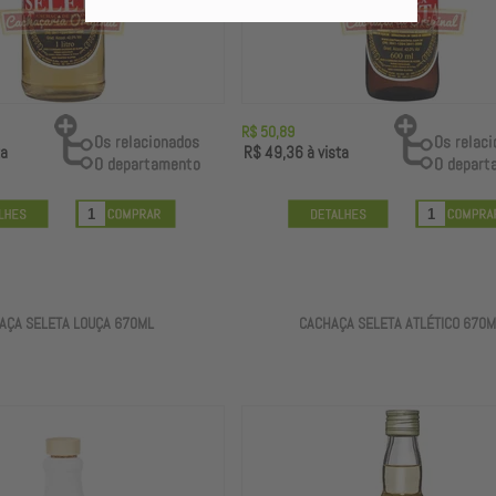
R$ 50,89
ta
R$ 49,36
à vista
AÇA SELETA LOUÇA 670ML
CACHAÇA SELETA ATLÉTICO 670M