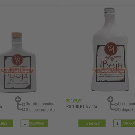
R$ 165,89
a
R$ 160,91
à vista