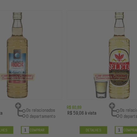
R$ 60,89
ta
R$ 59,06
à vista