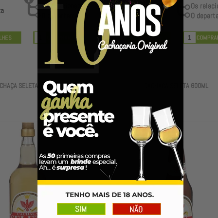
R$ 105,89
ta
R$ 102,71
à vista
CHAÇA SELETA 1000ML
CACHAÇA SELETA 600ML