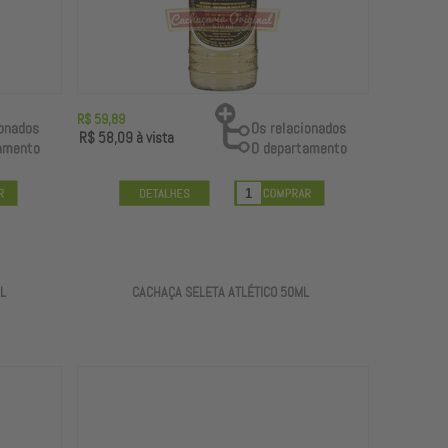
R$ 59,89
R$ 58,09
à vista
L
CACHAÇA SELETA ATLÉTICO 50ML