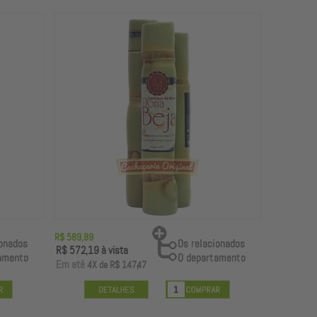
R$ 589,89
R$ 572,19
à vista
E
m até
4X
de
R$ 147,47