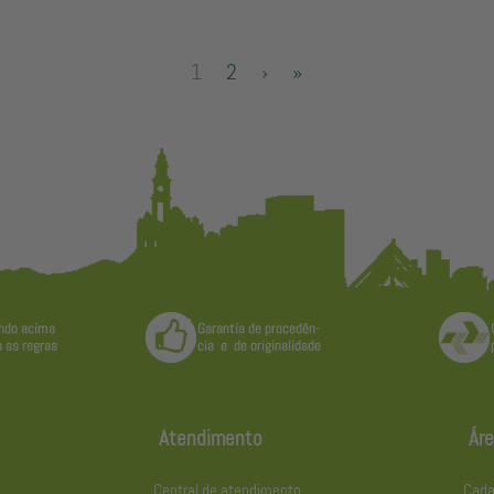
1
2
›
»
Atendimento
Áre
Central de atendimento
Cada