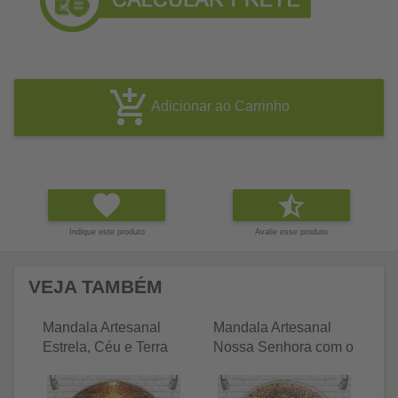
Adicionar ao Carrinho
Indique este produto
Avalie esse produto
VEJA TAMBÉM
Mandala Artesanal
Mandala Artesanal
Ma
Estrela, Céu e Terra
Nossa Senhora com o
N
Terço
C