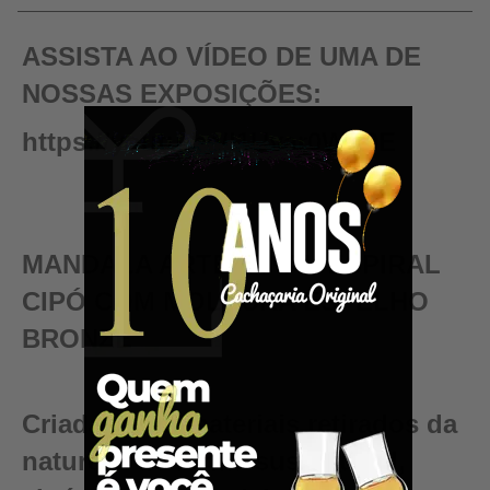
ASSISTA AO VÍDEO DE UMA DE
NOSSAS EXPOSIÇÕES:
https://youtu.be/I1Uyar0WV0E
MANDALA ARTESANAL ESPIRAL
CIPÓ COM MOLDURA ESPELHO
BRONZE
Criadas com materiais retirados da
natureza de forma sustentável,