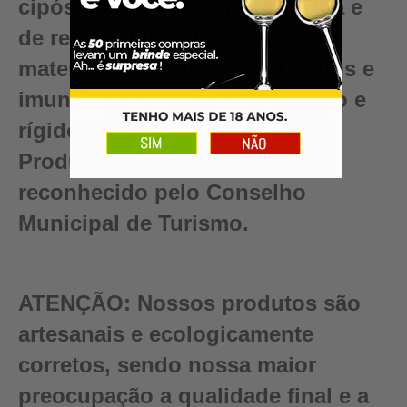
cipós, raízes, madeira reciclada e
de reflorestamento. Todos os
materiais utilizados são tratados e
imunizados dentro do mais alto e
rígido controle de qualidade.
Produto certificado e artista
reconhecido pelo Conselho
Municipal de Turismo.
ATENÇÃO:
Nossos produtos são
artesanais e ecologicamente
corretos, sendo nossa maior
preocupação a qualidade final e a