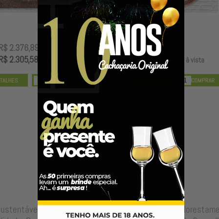
R$ 2.376,89
R$ 2.184,89
R$ 2.305,58
R$ 2.119,34
à vista
à vista
anal Espiral Raízes e Cipós Brilho
Mandala Artesanal Espiral Flor com C
Opaca
Preenchido
ustentável, cipós, raízes, madeira reciclada e de reflorestam