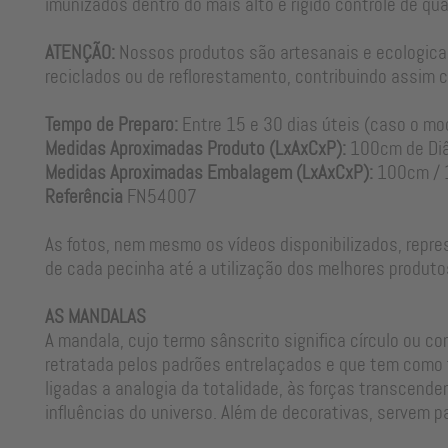
imunizados dentro do mais alto e rígido controle de qua
ATENÇÃO:
Nossos produtos são artesanais e ecologicame
reciclados ou de reflorestamento, contribuindo assim co
Tempo de Preparo:
Entre 15 e 30 dias úteis (caso o mo
R$ 2.184,89
Medidas Aproximadas Produto (LxAxCxP):
100cm de Diâm
R$ 2.119,34
à vista
Medidas Aproximadas Embalagem (LxAxCxP):
100cm / 
Referência
FN54007
As fotos, nem mesmo os vídeos disponibilizados, repre
de cada pecinha até a utilização dos melhores produto
AS MANDALAS
A mandala, cujo termo sânscrito significa círculo ou co
sclada
Mandala Artesanal Leque Amarelo Gema Fosco
Mandala Art
retratada pelos padrões entrelaçados e que tem como f
ligadas a analogia da totalidade, às forças transcend
influências do universo. Além de decorativas, servem 