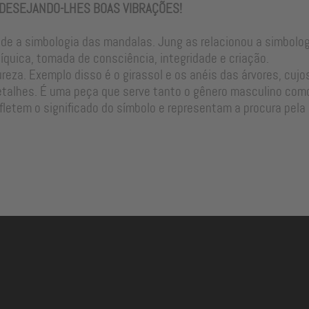
 DESEJANDO-LHES BOAS VIBRAÇÕES!
e a simbologia das mandalas. Jung as relacionou a simbologi
quica, tomada de consciência, integridade e criação.
za. Exemplo disso é o girassol e os anéis das árvores, cujos
talhes. É uma peça que serve tanto o gênero masculino como
etem o significado do símbolo e representam a procura pela p
R$ 1.994,89
R$ 1.994,89
R$ 1.935,04
R$ 1.935,04
à vista
à vista