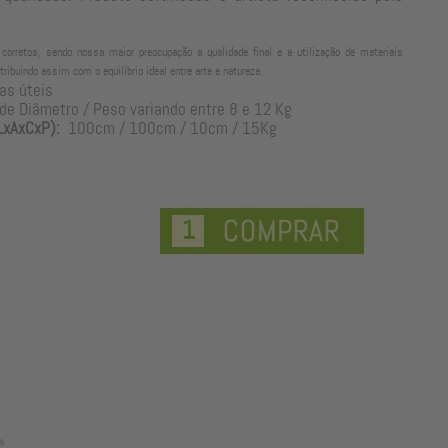
orretos, sendo nossa maior preocupação a qualidade final e a utilização de materiais
tribuindo assim com o equilíbrio ideal entre arte e natureza.
as úteis
 Diâmetro / Peso variando entre 8 e 12 Kg
xAxCxP):
100cm / 100cm / 10cm / 15Kg