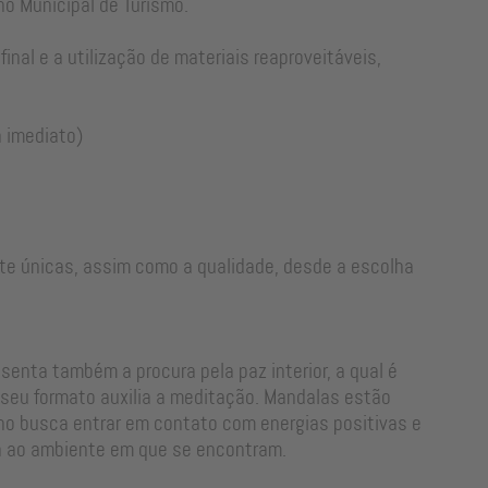
ho Municipal de Turismo.
al e a utilização de materiais reaproveitáveis,
á imediato)
R$ 1.994,89
R
R$ 1.935,04
R
à vista
te únicas, assim como a qualidade, desde a escolha
esenta também a procura pela paz interior, a qual é
nizado
Mandala Artesanal Leque Carvalho Natural
Mandala 
 seu formato auxilia a meditação. Mandalas estão
no busca entrar em contato com energias positivas e
nia ao ambiente em que se encontram.