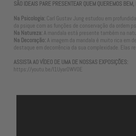
SÃO IDEAIS PARE PRESENTEAR QUEM QUEREMOS BEM,
Na Psicologia:
Carl Gustav Jung estudou em profundidad
da psique com as funções de conservação da ordem psí
Na Natureza:
A mandala está presente também na nature
Na Decoração:
A imagem da mandala é muito rica em de
destaque em decorrência da sua complexidade. Elas refl
R$ 2.184,89
ASSISTA AO VÍDEO DE UMA DE NOSSAS EXPOSIÇÕES:
R$ 2.119,34
à vista
https://youtu.be/I1Uyar0WV0E