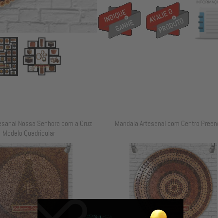
esanal Nossa Senhora com a Cruz
Mandala Artesanal com Centro Preen
Modelo Quadricular