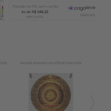
546,22
chido
Mandala Artesanal com a Borda Preenchida
Mandala Art