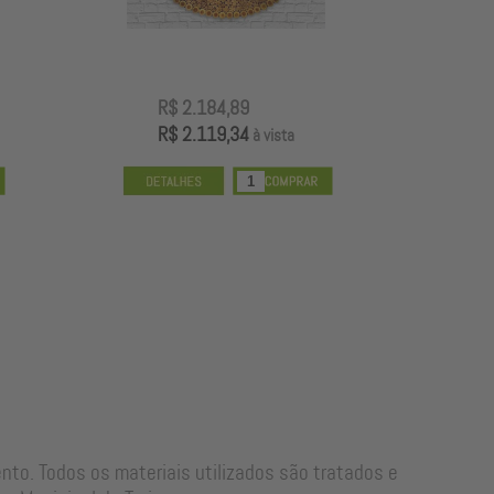
R$ 2.184,89
R
R$ 2.119,34
R
à vista
entro
Mandala Artesanal Filetes em Cruz
Mandala Art
ento. Todos os materiais utilizados são tratados e