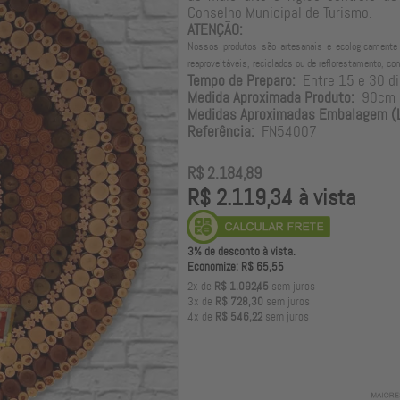
Conselho Municipal de Turismo.
ATENÇÃO:
Nossos produtos são artesanais e ecologicamente c
reaproveitáveis, reciclados ou de reflorestamento, con
Tempo de Preparo:
Entre 15 e 30 di
Medida Aproximada Produto:
90cm de
Medidas Aproximadas Embalagem (L
Referência:
FN54007
R$ 2.184,89
R$ 2.119,34 à vista
3% de desconto à vista.
Economize: R$ 65,55
2x de
R$ 1.092,45
sem juros
3x de
R$ 728,30
sem juros
4x de
R$ 546,22
sem juros