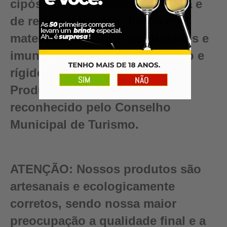
cipós, raízes, madeira reciclada e
de reflorestamento. Todos os
materiais utilizados são tratados e
imunizados dentro do mais alto e
rígido controle de qualidade.
Produto certificado e artista
reconhecido pelo Conselho
Municipal de Turismo.
ATENÇÃO:
Nossos produtos são
artesanais e ecologicamente
corretos, sendo nossa maior
preocupação a qualidade final e a