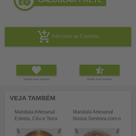
Adicionar ao Carrinho
Indique este produto
Avalie esse produto
VEJA TAMBÉM
Mandala Artesanal
Mandala Artesanal
Ma
Estrela, Céu e Terra
Nossa Senhora com o
N
Terço
C