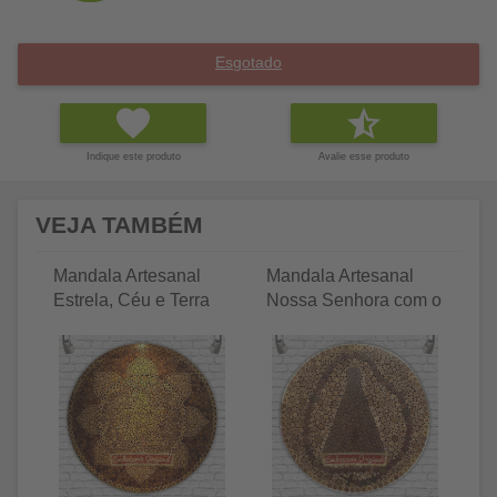
Esgotado
Indique este produto
Avalie esse produto
VEJA TAMBÉM
Mandala Artesanal
Mandala Artesanal
Ma
Estrela, Céu e Terra
Nossa Senhora com o
N
Terço
C