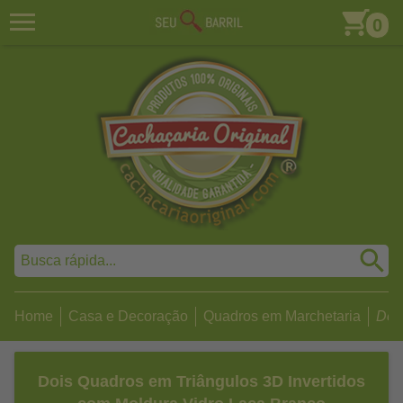
0
Home
Casa e Decoração
Quadros em Marchetaria
Dois
Dois Quadros em Triângulos 3D Invertidos