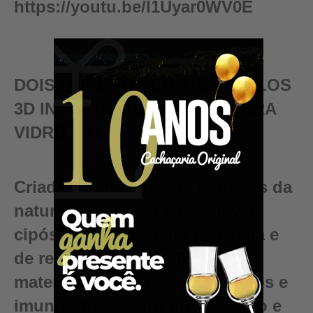
https://youtu.be/I1Uyar0WV0E
DOIS QUADROS EM TRIÂNGULOS
3D INVERTIDOS COM MOLDURA
VIDRO LACA BRANCO
Criadas com materiais retirados da
natureza de forma sustentável,
cipós, raízes, madeira reciclada e
de reflorestamento. Todos os
materiais utilizados são tratados e
imunizados dentro do mais alto e