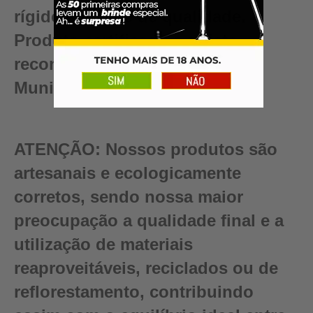
rígido controle de qualidade.
Produto certificado e artista
reconhecido pelo Conselho
Municipal de Turismo.
ATENÇÃO:
Nossos produtos são
artesanais e ecologicamente
corretos, sendo nossa maior
preocupação a qualidade final e a
utilização de materiais
reaproveitáveis, reciclados ou de
reflorestamento, contribuindo