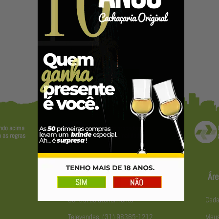
Atendimento
Áre
Central de atendimento
Cada
Televendas: (31) 98365-1212
Meus