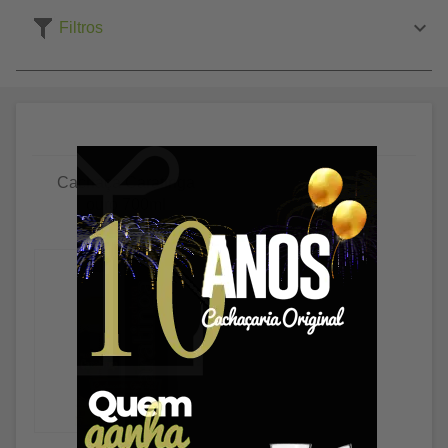
Filtros
Cachaça Caratinga
ouro 700ml