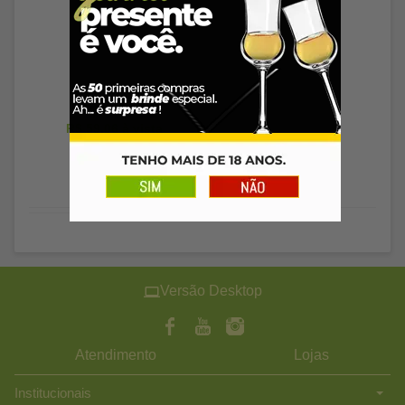
Esgotado
R$ 59,06
à vista
Versão Desktop
Atendimento
Lojas
Institucionais