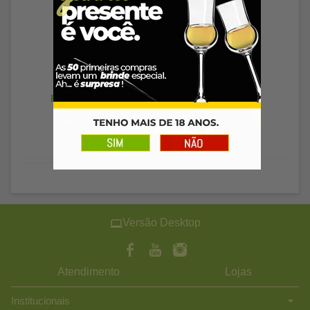
Esgotado
R$ 78,46
à vista
Versão Desktop
Atendimento
Lojas
Institucionais