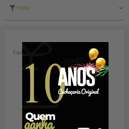
Filtros
Cachaça Rosa Mineira
900ml