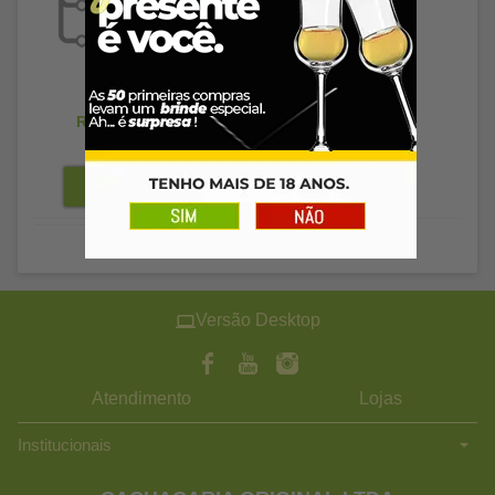
R$ 106,89
R$ 103,68
à vista
Versão Desktop
Atendimento
Lojas
Institucionais