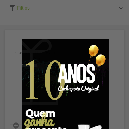
Filtros
Cachaça Dom Patas
500ml