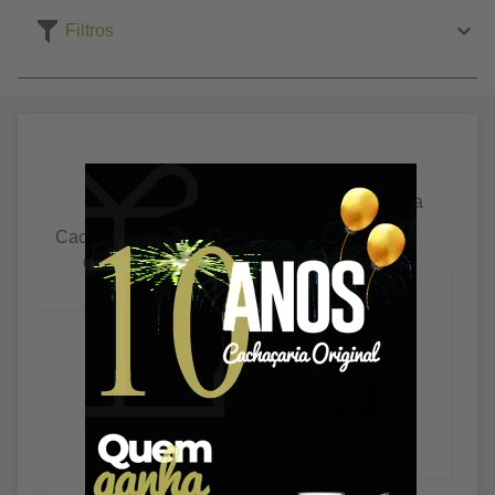
Filtros
Cachaça Granfina
700ml
Cachaça Princesinha
do Vale 120ml