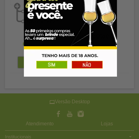
Esgotado
R$ 42,89
R$ 41,60
à vista
R$ 75,55
à vista
Versão Desktop
Atendimento
Lojas
Institucionais