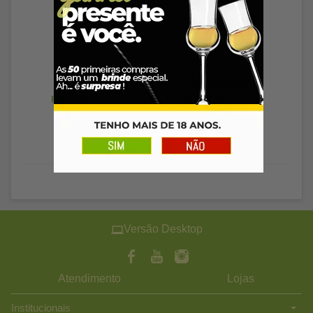
Esgotado
Esgotado
R$ 26,08
à vista
R$ 62,94
à vista
Versão Desktop
Atendimento
Lojas
Institucionais