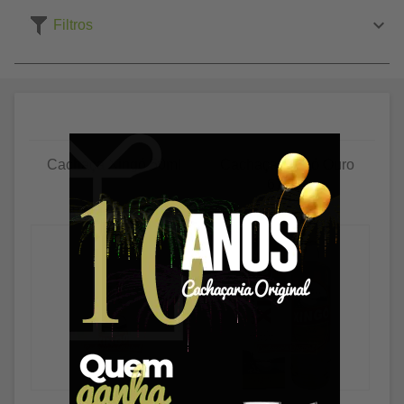
Filtros
Cachaça Xingó 50ml
Cachaça Xingó Ouro
670ml