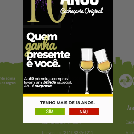
Atendimento
Áre
Central de atendimento
Cada
Televendas: (31) 98365-1212
Meus