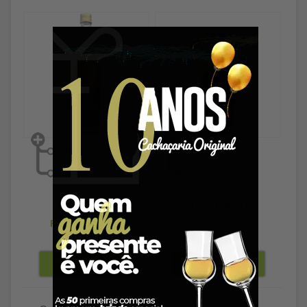
R$ 92,89
R$ 206,89
R$ 90,10
à vista
R$ 200,68
à vista