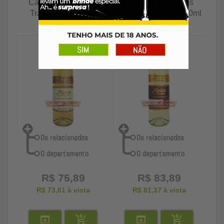
Cachaça Maria das
Cachaça Maria das
Tranças amburana
Tranças bálsamo 750ml
750ml
R$ 75,89
R$ 83,89
R$ 73,61
à vista
R$ 81,37
à vista