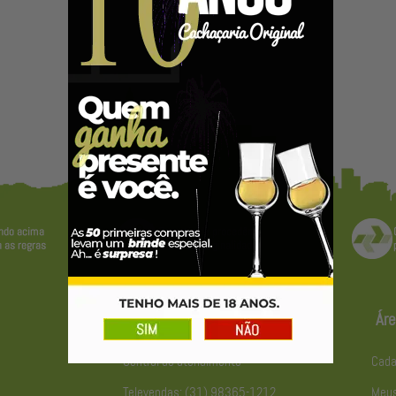
Atendimento
Áre
Central de atendimento
Cada
Televendas: (31) 98365-1212
Meus