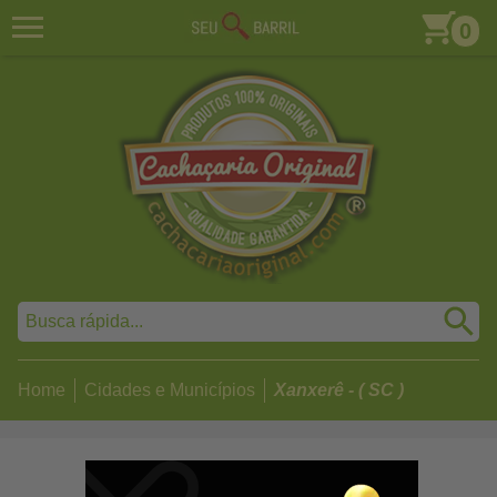
0
Home
Cidades e Municípios
Xanxerê - ( SC )