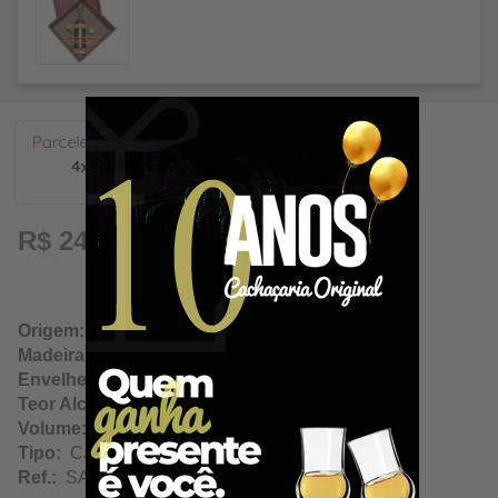
6,22
R$ 24,89
Origem:
Belo Horizonte / Minas Gerais
Madeira:
Mdf
Envelhecimento:
N/A
Teor Alcoólico:
N/A
Volume:
50Ml
Tipo:
Caixa
Ref.:
SA14302