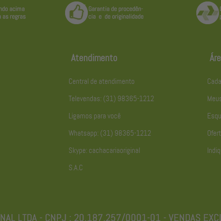
Atendimento
Áre
Central de atendimento
Cada
Televendas: (31) 98365-1212
Meus
Ligamos para você
Esqu
Whatsapp: (31) 98365-1212
Ofert
Skype: cachacariaoriginal
Indiq
S.A.C