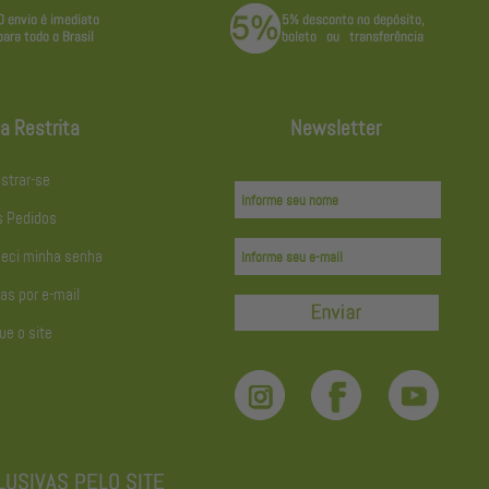
a Restrita
Newsletter
strar-se
 Pedidos
eci minha senha
as por e-mail
ue o site