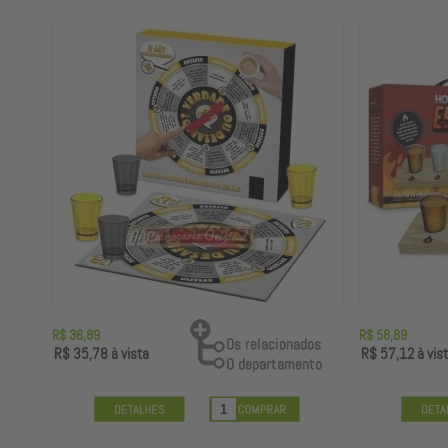
R$ 36,89
R$ 58,89
R$ 35,78
à vista
R$ 57,12
à vis