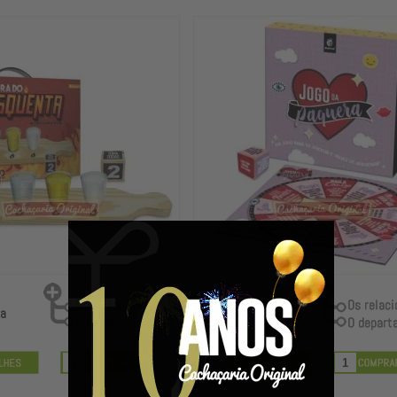
R$ 26,89
ta
R$ 26,08
à vista