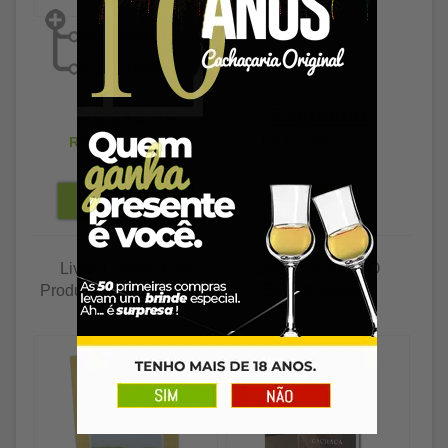
Esgotado
R$ 314,89
R$ 305,44
à vista
R$ 124,05
à vista
Livro: Cachaça um
Livro: Cachaça O
Produto do Agronegócio
Espírito Mineiro