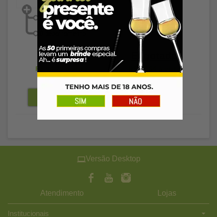
Esgotado
R$ 86,89
R$ 84,28
à vista
R$ 72,64
à vista
Versão Desktop
Atendimento
Lojas
Institucionais