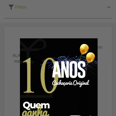
Filtros
Da Chica hortelã com
pimenta 500ml
ALAMBIQUE BRASIL
mel limão e pimenta
500ml