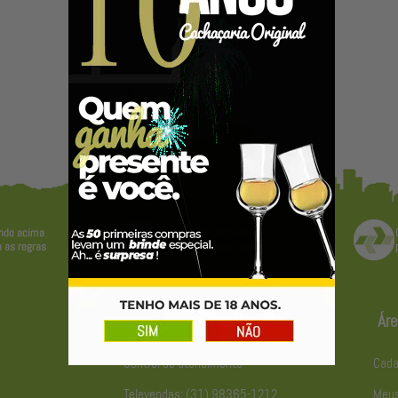
Atendimento
Áre
Central de atendimento
Cada
Televendas: (31) 98365-1212
Meus