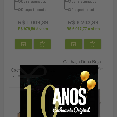
R$ 1.009,89
R$ 6.203,89
R$ 979,59
à vista
R$ 6.017,77
à vista
Cachaça Dona Beja -
Sarau 12 Anos - louça
Cachaça Vale Verde 12
com box 750ml
anos edição presente
700ml