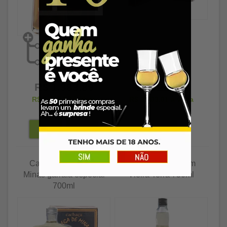
Esgotado
R$ 1.383,89
R$ 1.342,37
à vista
R$ 3.003,01
à vista
Cachaça Adega de
Cachaça Armazém
Minas garrafa especial
Vieira Terra 750ml
700ml