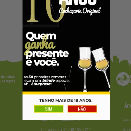
Atendimento
Áre
Central de atendimento
Cada
Televendas: (31) 98365-1212
Meus