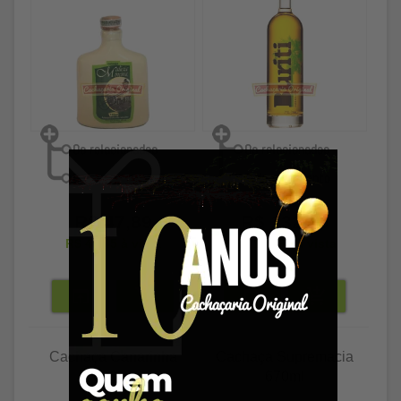
R$ 47,89
R$ 132,89
R$ 46,45
à vista
R$ 128,90
à vista
Cachaça Canarinha
Cachaça Supremacia
600ml
670ml