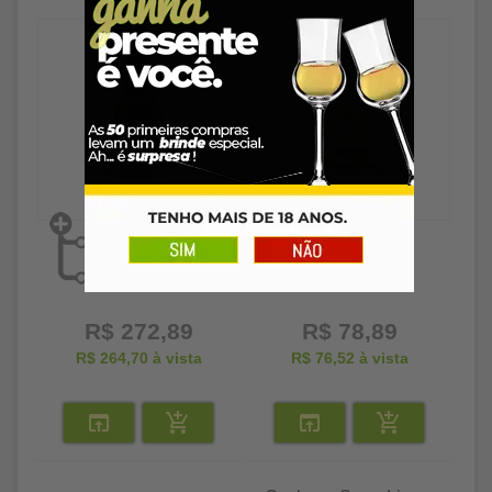
R$ 272,89
R$ 78,89
R$ 264,70
à vista
R$ 76,52
à vista