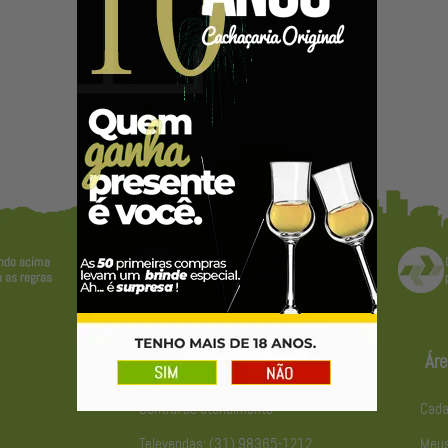
Atendimento
Áre
Central de atendimento
Cada
Televendas: (31) 98365-1212
Meus