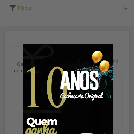
Filtros
Cachaça Adega da
Pinga 50 anos 750ml
Cachaça Correinha
ouro comemorativa 50
anos 700ml