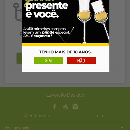
Esgotado
R$ 1.499,99
R$ 676,95
à vista
Versão Desktop
Atendimento
Lojas
Institucionais