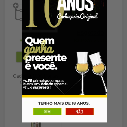
Esgotado
R$ 175,89
R$ 170,61
à vista
R$ 145,39
à vista
Cachaça 1000 Montes
Carvalho 500ml