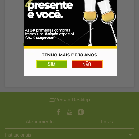
Esgotado
R$ 63,91
à vista
Versão Desktop
Atendimento
Lojas
Institucionais