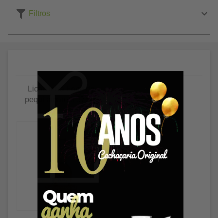
Filtros
Licor Terra Forte de
pequi amarelo 375ml