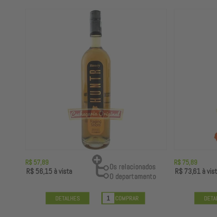
R$ 57,89
R$ 75,89
R$ 56,15
à vista
R$ 73,61
à vis