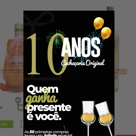
ta
R$ 244,33
à vista
E
m até
2X
de
R$ 125,95