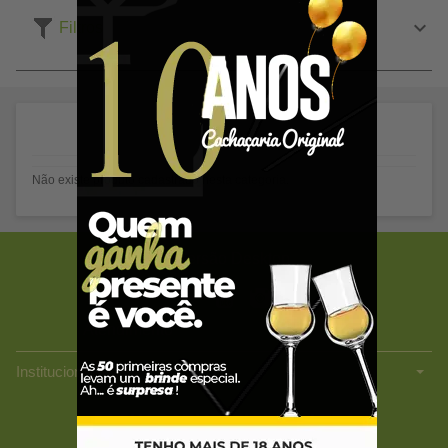
Filtros
Não existe produto cadastrado nesta categoria.
Versão Desktop
Atendimento
Lojas
Institucionais
CACHAÇARIA ORIGINAL LTDA