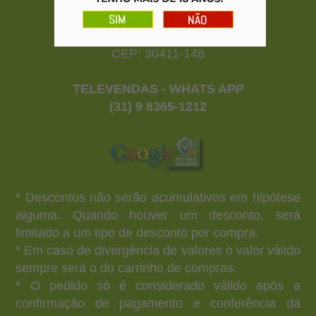
CNPJ: 20.187.257/0001-01
Rua Rio Claro nº 120 - Prado
Belo Horizonte - MG
CEP: 30411-148
TELEVENDAS - WHATS APP
(31) 9 8365-1212
* Descontos não serão acumulativos em hipótese
alguma. Quando houver um desconto, será
limitado a um tipo de desconto por compra.
* Em caso de divergência de valores o valor válido
sempre será o do carrinho de compras.
* O pedido só é considerado válido após a
confirmação de pagamento e conferência da