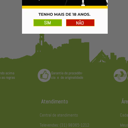
Atendimento
Áre
Central de atendimento
Cada
Televendas: (31) 98365-1212
Meus