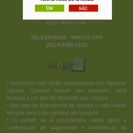
CNPJ: 20.187.257/0001-01
Rua Rio Claro nº 120 - Prado
Belo Horizonte - MG
CEP: 30411-148
TELEVENDAS - WHATS APP
(31) 9 8365-1212
* Descontos não serão acumulativos em hipótese
alguma. Quando houver um desconto, será
limitado a um tipo de desconto por compra.
* Em caso de divergência de valores o valor válido
sempre será o do carrinho de compras.
* O pedido só é considerado válido após a
confirmação de pagamento e conferência da