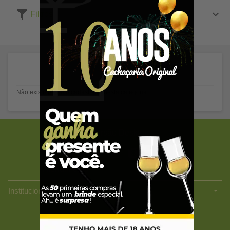
Filtros
Não existe produto cadastrado nesta categoria.
Versão Desktop
Atendimento
Lojas
Institucionais
CACHAÇARIA ORIGINAL LTDA