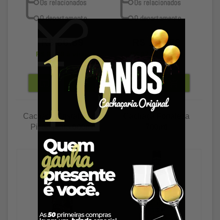
R$ 86,89
R$ 100,89
R$ 84,28
à vista
R$ 97,86
à vista
Cachaça Cristalina do
Cachaça Fortaleza
Picão prata 600ml
700ml