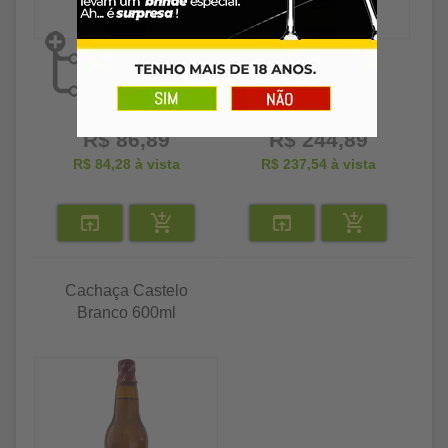
R$ 86,89
R$ 244,89
R$ 84,28
à vista
R$ 237,54
à vista
Cachaça Castelo
Branco 600ml