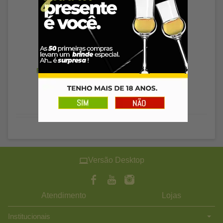
Esgotado
R$ 48,39
à vista
Versão Desktop
Atendimento
Lojas
Institucionais