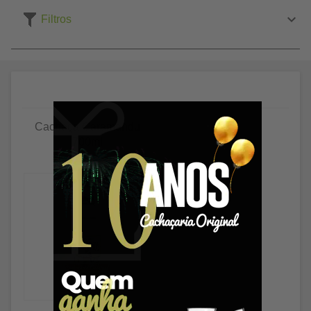
Filtros
Cachaça Caramandu
700ml