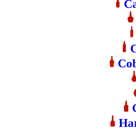
Ca
C
Cob
Ha