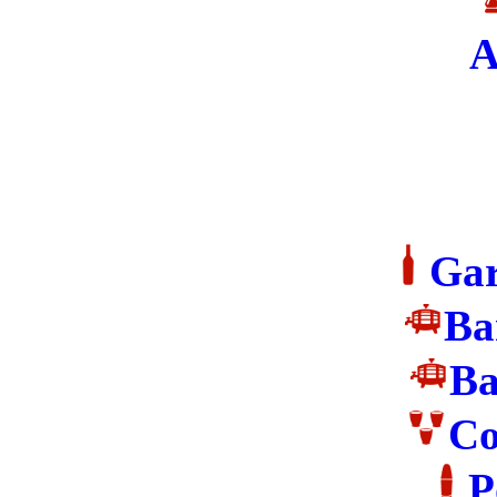
A
Gar
Ba
Ba
Co
P