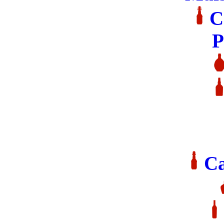
C
P
Ca