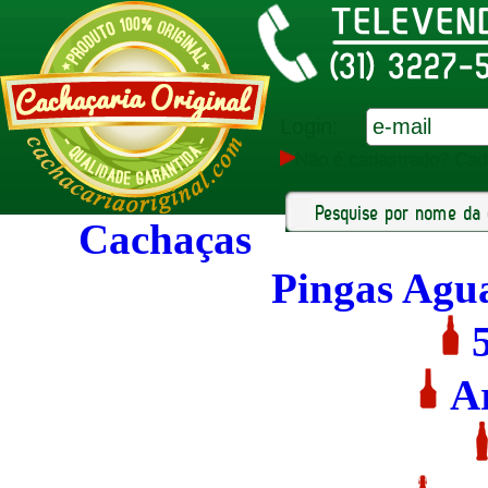
Login:
Não é cadastrado? Cad
Cachaças
Pingas Agu
A