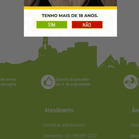
Atendimento
Áre
Central de atendimento
Cada
Televendas: (31) 98365-1212
Meus