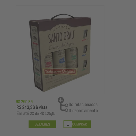
R$ 250,89
R$ 243,36
à vista
E
m até
2X
de
R$ 125,45