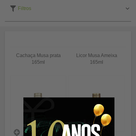
Filtros
Cachaça Musa prata
Licor Musa Ameixa
165ml
165ml