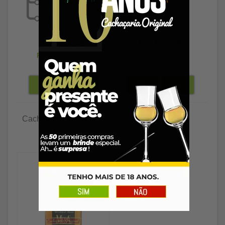
R$ 66,89
R$ 66,89
R$ 64,88
à vista
R$ 64,88
à vista
Cachaça Musa banana
165ml