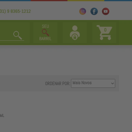
0
ORDENAR POR:
0ML