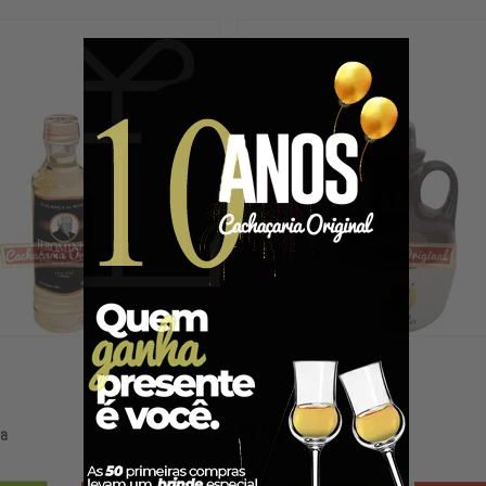
ta
R$ 45,48
à vista