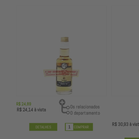
R$ 24,89
R$ 24,14
à vista
R$ 30,93
à vis