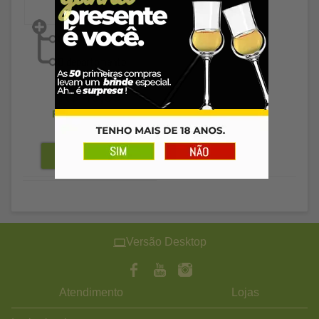
R$ 46,89
R$ 45,48
à vista
Versão Desktop
Atendimento
Lojas