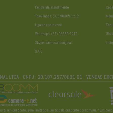
Central de atendimento
Cada
Televendas: (31) 98365-1212
Meus
Ligamos para você
Esqu
Whatsapp: (31) 98365-1212
Ofert
Skype: cachacariaoriginal
Indiq
S.A.C
r um desconto, será limitado a um tipo de desconto por compra. * Em caso de 