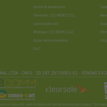
Central de atendimento
Cada
Televendas: (31) 98365-1212
Meus
Ligamos para você
Esqu
Whatsapp: (31) 98365-1212
Ofert
Skype: cachacariaoriginal
Indiq
S.A.C
r um desconto, será limitado a um tipo de desconto por compra. * Em caso de 