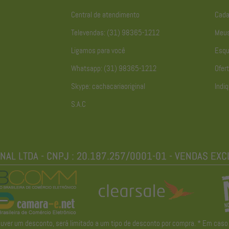
Central de atendimento
Cada
Televendas: (31) 98365-1212
Meus
Ligamos para você
Esqu
Whatsapp: (31) 98365-1212
Ofert
Skype: cachacariaoriginal
Indiq
S.A.C
r um desconto, será limitado a um tipo de desconto por compra. * Em caso de 