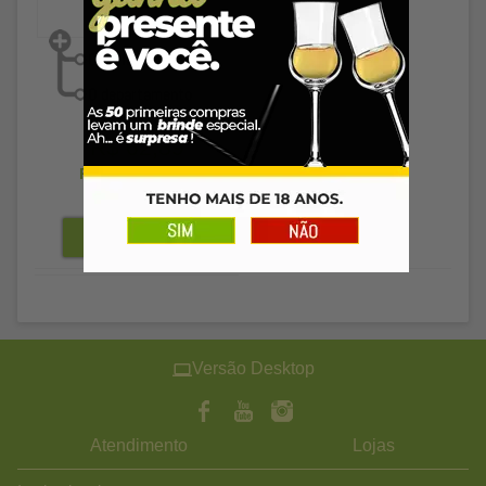
R$ 62,89
R$ 61,00
à vista
Versão Desktop
Atendimento
Lojas