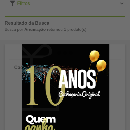
Filtros
Resultado da Busca
Busca por
Arrumação
retornou
1
produto(s)
Cachaça Arrumação
prata 670ml