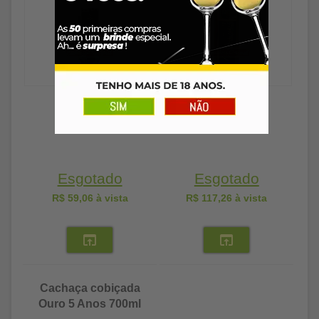
Esgotado
Esgotado
R$ 59,06
à vista
R$ 117,26
à vista
Cachaça cobiçada
Ouro 5 Anos 700ml