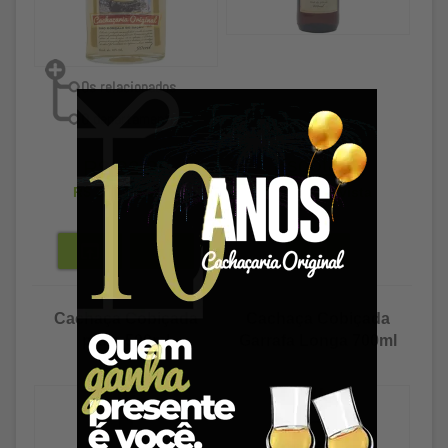
Esgotado
R$ 23,89
R$ 23,17
à vista
R$ 99,80
à vista
Cachaça Cobiçada
Cachaça Cobiçada
prata 500ml
Garrafa Longa 700ml