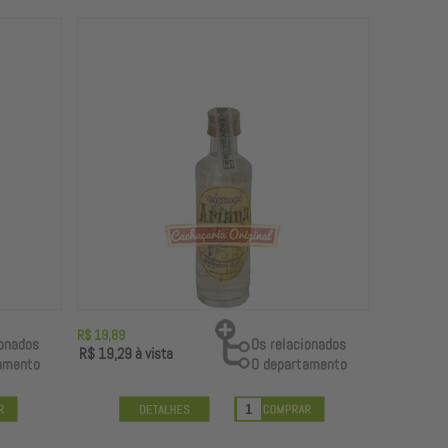
R$ 19,89
R$ 19,29
à vista