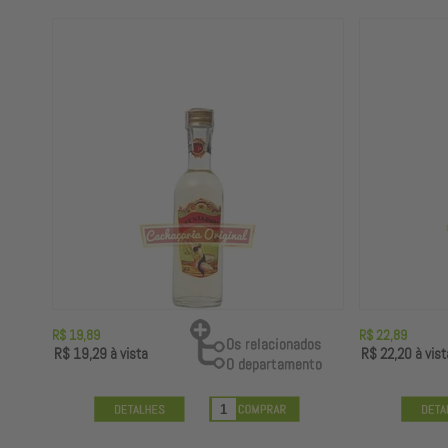
R$ 19,89
R$ 22,89
R$ 19,29
à vista
R$ 22,20
à vist