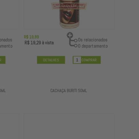
R$ 19,89
R$ 19,29
à vista
0ML
CACHAÇA BURITI 50ML