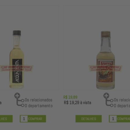
R$ 19,89
a
R$ 19,29
à vista