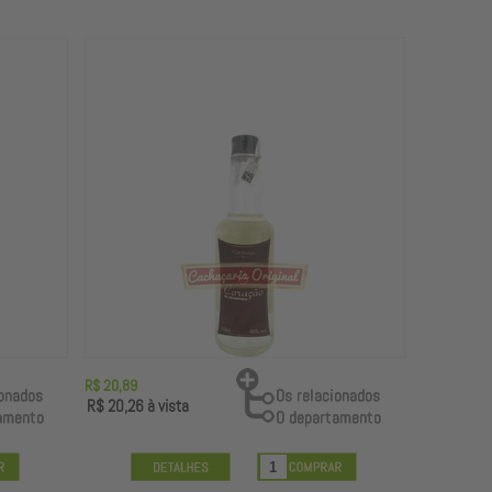
R$ 20,89
R$ 20,26
à vista