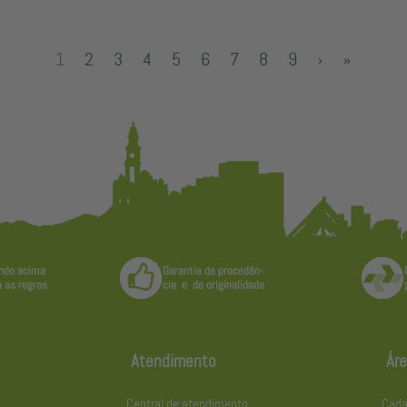
1
2
3
4
5
6
7
8
9
›
»
Atendimento
Áre
Central de atendimento
Cada