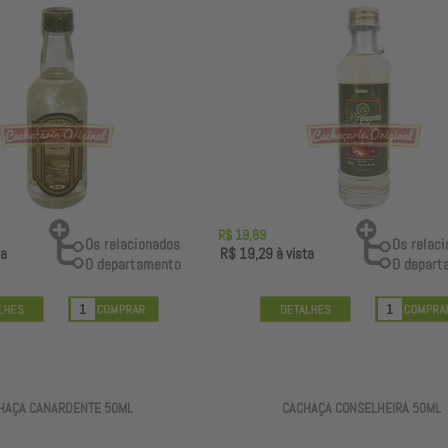
R$ 19,89
ta
R$ 19,29
à vista
HAÇA CANARDENTE 50ML
CACHAÇA CONSELHEIRA 50ML