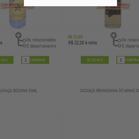
R$ 22,89
ta
R$ 22,20
à vista
ACHAÇA BOCAINA 50ML
CACHAÇA BRANQUINHA DE MINAS 5