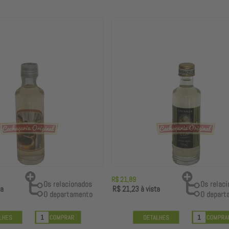
R$ 21,89
ta
R$ 21,23
à vista