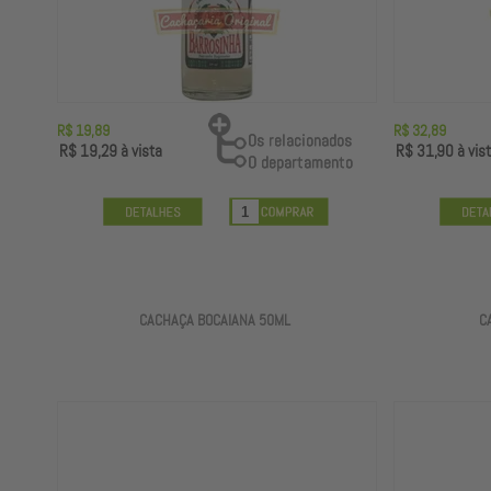
R$ 19,89
R$ 32,89
R$ 19,29
à vista
R$ 31,90
à vis
CACHAÇA BOCAIANA 50ML
C