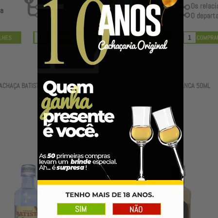
R$ 19,89
ta
R$ 19,29
à vista
ACHAÇA BATISTA 50ML
CACHAÇA ALAVANCA 50ML